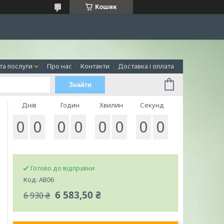
Кошик
та послуги
Про нас
Контакти
Доставка і оплата
Знайти
Днів
Годин
Хвилин
Секунд
0
0
0
0
0
0
0
0
Готово до відправки
Код:
АВ06
6 583,50 ₴
6 930 ₴