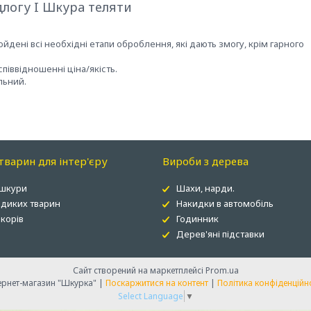
длогу I Шкура теляти
йдені всі необхідні етапи оброблення, які дають змогу, крім гарного
іввідношенні ціна/якість.
льний.
варин для інтер'єру
Вироби з дерева
 шкури
Шахи, нарди.
 диких тварин
Накидки в автомобіль
корів
Годинник
Дерев'яні підставки
Сайт створений на маркетплейсі
Prom.ua
Інтернет-магазин "Шкурка" |
Поскаржитися на контент
|
Політика конфіденційн
Select Language
▼