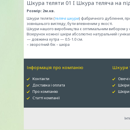
Шкура теляти 01 I Шкура теляча на пі
Розмір: 2м.кв.
Шкури теляти (
телячі шкури
) фабричного дублення, про
зовнішнього вигляду, бути впевненим у якості.
Шкури нашого виробництва є оптимальним вибором у сп
Візерунок кожної шкіри абсолютно натуральний і уніка
— довжина хутра — 0.5-1.0 см.
– зворотний бік – шкіра
Інформація про компанію
Шкури т
Контакти
Овечі
Доставка і оплата
Шкіри
Про компанію
Шкіри 
Статті компанії