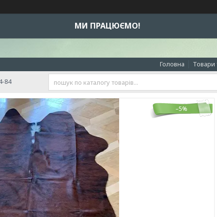
МИ ПРАЦЮЄМО!
Головна
Товари 
4-84
–5%