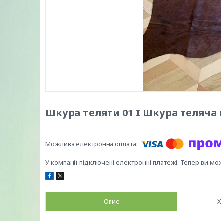
Шкура теляти 01 I Шкура теляча 
У компанії підключені електронні платежі. Тепер ви мо
Опис
Х