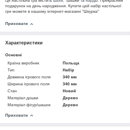
Ця настільна гра містить
шахи
, шашки та
нарды
. Прекрасний
подарунок на день народження. Купити цей набір настільної
гри можете в нашому інтернет-магазині "Шкурка"
Приховати
Характеристики
Основні
Країна виробник
Польща
Тип
Набір
Довжина ігрового поля
340 мм
Ширина ігрового поля
340 мм
Стан
Новий
Матеріал дошки
Дерево
Матеріал фігур/шашок
Дерево
Приховати