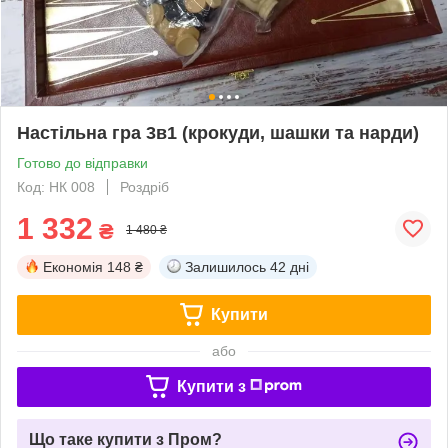
Настільна гра 3в1 (крокуди, шашки та нарди)
Готово до відправки
Код: НК 008
Роздріб
1 332
₴
1 480 ₴
Економія
148 ₴
Залишилось
42 дні
Купити
або
Купити з
Що таке купити з Пром?