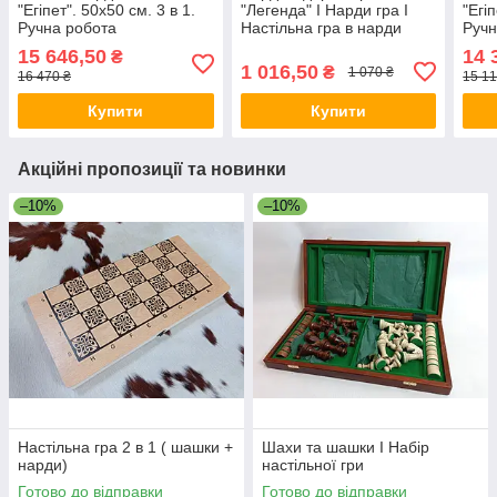
"Егіпет". 50х50 см. 3 в 1.
"Легенда" I Нарди гра I
"Егі
Ручна робота
Настільна гра в нарди
Ручн
15 646,50
14 
₴
1 016,50
₴
1 070 ₴
16 470 ₴
15 11
Купити
Купити
Акційні пропозиції та новинки
–10%
–10%
Настільна гра 2 в 1 ( шашки +
Шахи та шашки I Набір
нарди)
настільної гри
Готово до відправки
Готово до відправки