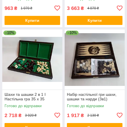
963
3 663
₴
₴
1 070 ₴
4 070 ₴
Купити
Купити
–10%
–10%
Шахи та шашки 2 в 1 I
Набір настільної гри шахи,
Настільна гра 35 х 35
шашки та нарди (3в1)
Готово до відправки
Готово до відправки
2 718
1 917
₴
₴
3 020 ₴
2 130 ₴