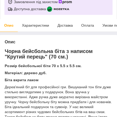
Замовлення під захистом
Доступна доставка
Опис
Характеристики
Доставка
Оплата
Умови п
Опис
Чорна бейсбольна біта з написом
"Крутий перець" (70 см.)
Розмір бейсбольної біти 70 х 5.5 х 5.5 см.
Матеріал: дерево дуб.
Біта вкрита лаком
Дерев'яний біт для професійної гри. Вишуканий тон біти дуже
стильно виглядатиме у подарунок. Вона зручна у
використанні. Адже ручка дуже акуратно вирізана майстром
уручну. Чорну бейсбольну біту можна придбати і для новачків.
Біта ідеальний подарунок та сувенір. У нас великий
асортимент різних чудових бейсбольних бітів на ваш смак.
Також бейсбольну биту зручно возити у машині. Якщо їдете