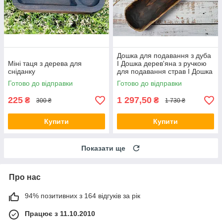
Дошка для подавання з дуба
Міні таця з дерева для
I Дошка дерев'яна з ручкою
сніданку
для подавання страв I Дошка
з дерева для подавання
Готово до відправки
Готово до відправки
м'яса
225
1 297,50
₴
₴
300 ₴
1 730 ₴
Купити
Купити
Показати ще
Про нас
94% позитивних з 164 відгуків за рік
Працює з 11.10.2010