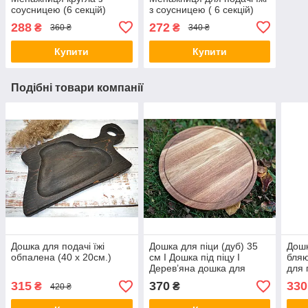
соусницею (6 секцій)
з соусницею ( 6 секцій)
288
272
₴
₴
360 ₴
340 ₴
Купити
Купити
Подібні товари компанії
Дошка для подачі їжі
Дошка для піци (дуб) 35
Дошк
обпалена (40 х 20см.)
см I Дошка під піцу I
бляю
Дерев’яна дошка для
для 
подачі піци
рест
315
370
330
₴
₴
420 ₴
секц