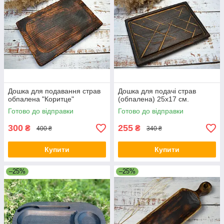
Дошка для подавання страв
Дошка для подачі страв
обпалена "Коритце"
(обпалена) 25х17 см.
Готово до відправки
Готово до відправки
300
255
₴
₴
400 ₴
340 ₴
Купити
Купити
–25%
–25%