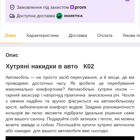
Замовлення під захистом
Доступна доставка
Опис
Характеристики
Доставка
Оплата
Умови п
Опис
Хутряні накидки в авто К02
Автомобіль — не просто засіб пересування, а й місце, де ми
проводимо достатньо часу. Як зробити це перебування
максимально комфортним? Автомобільні хутряні чохли —
гарний аксесуар і напрочуд практична внесезонна річ. Чохли
з овчини надійно та зручно фіксуються на автомобільному
кріслі, забезпечуючи комфорт водієві. Завдяки різноманітності
кольорів ви легко зможете підібрати ідеальне рішення саме
для вашого салону. Подаруйте собі затишок і тепло, які можна
возити завжди із собою. Поспішайте купити хутряні авточохли
або накидки для вашого автомобіля вже сьогодні.