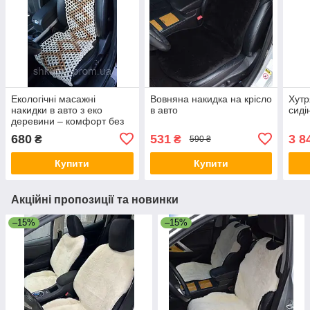
Екологічні масажні
Вовняна накидка на крісло
Хутр
накидки в авто з еко
в авто
сиді
деревини – комфорт без
лаку та фарби!
680
531
3 8
₴
₴
590 ₴
Купити
Купити
Акційні пропозиції та новинки
–15%
–15%