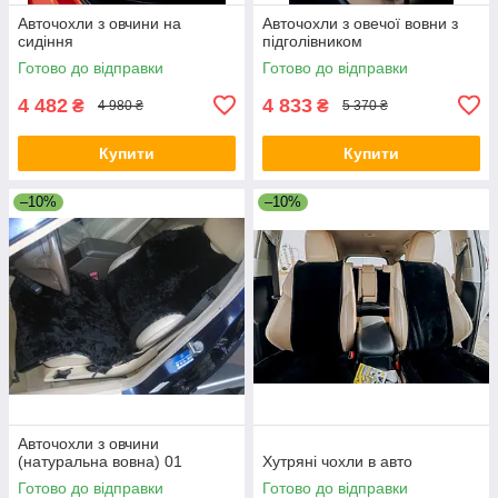
Авточохли з овчини на
Авточохли з овечої вовни з
сидіння
підголівником
Готово до відправки
Готово до відправки
4 482
4 833
₴
₴
4 980 ₴
5 370 ₴
Купити
Купити
–10%
–10%
Авточохли з овчини
(натуральна вовна) 01
Хутряні чохли в авто
Готово до відправки
Готово до відправки