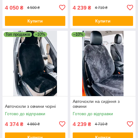
4 050
4 239
₴
₴
4 500 ₴
4 710 ₴
Купити
Купити
Топ продажів
–10%
–10%
Авточохли на сидіння з
Авточохли з овчини чорні
овчини
Готово до відправки
Готово до відправки
4 374
4 239
₴
₴
4 860 ₴
4 710 ₴
Купити
Купити