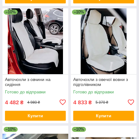
–10%
–10%
Авточохли з овчини на
Авточохли з овечої вовни з
сидіння
підголівником
Готово до відправки
Готово до відправки
4 482
4 833
₴
₴
4 980 ₴
5 370 ₴
Купити
Купити
–10%
–10%