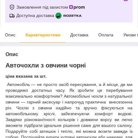
Замовлення під захистом
Доступна доставка
Опис
Характеристики
Доставка
Оплата
Умови 
Опис
Авточохли з овчини чорні
ціна вказана за шт.
Автомобіль — не просто засіб пересування, а й місце, де ми
проводимо достатньо часу. Як зробити це перебування
максимально комфортним? Автомобільні чохли з натуральної
овчини — гарний аксесуар і напрочуд практична внесезонна
річ. Чохли з овчини надійно та зручно фіксуються на
автомобільному кріслі, забезпечуючи комфорт водієві.
Завдяки різноманітності кольорів і довжини ворсу ви легко
зможете підібрати ідеальне рішення саме для вашого салону.
Подаруйте собі затишок і тепло, які можна возити завжди із
собою. Поспішайте купити хутряні авточохли або накидки для