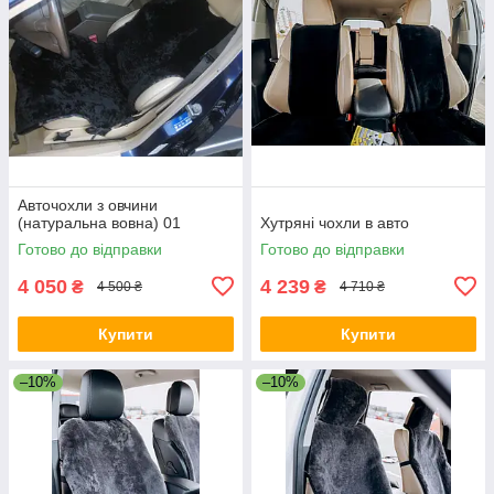
Авточохли з овчини
(натуральна вовна) 01
Хутряні чохли в авто
Готово до відправки
Готово до відправки
4 050
4 239
₴
₴
4 500 ₴
4 710 ₴
Купити
Купити
–10%
–10%