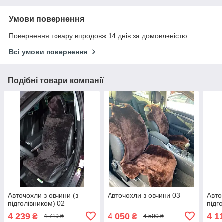
Умови повернення
Повернення товару впродовж 14 днів за домовленістю
Всі умови повернення
Подібні товари компанії
Авточохли з овчини (з
Авточохли з овчини 03
Авто
підголівником) 02
підг
4 239
4 050
4 1
₴
₴
4 710 ₴
4 500 ₴