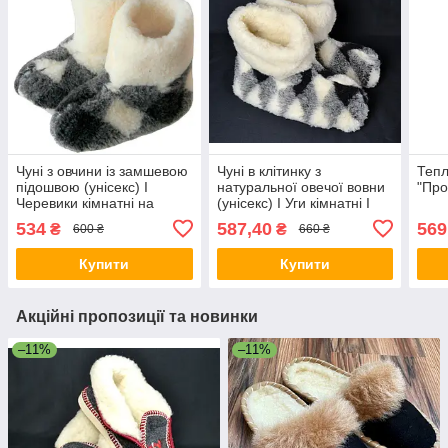
Чуні з овчини із замшевою
Чуні в клітинку з
Тепл
підошвою (унісекс) I
натуральної овечої вовни
"Про
Черевики кімнатні на
(унісекс) I Уги кімнатні I
овчині
Теплі чуні з овечої вовни
534
587,40
569
₴
₴
600 ₴
660 ₴
Купити
Купити
Акційні пропозиції та новинки
–11%
–11%