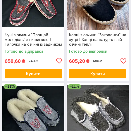
Чуні з овчини "Прощай
Капці з овчини "Закопанки" на
молодість" з вишивкою I
хутрі I Капці на натуральній
Тапочки на овчині із задником
овчині теплі
Готово до відправки
Готово до відправки
658,60
605,20
₴
₴
740 ₴
680 ₴
Купити
Купити
–11%
–11%