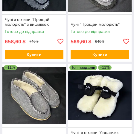
Чуні з овчини "Прощай
молодість" з вишивкою
Чуні "Прощай молодість"
Готово до відправки
Готово до відправки
658,60
569,60
₴
₴
740 ₴
640 ₴
Купити
Купити
–11%
Топ продажів
–11%
Чуні з овчини "баранчик