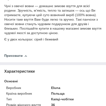
Чуні з овечої вовни — домашнє зимове взуття для всієї
родини.
Зручність, м'якість, тепло та затишок — ось що Ви
отримаєте, купуючи цей суто вовняний виріб (100% вовна).
Носити таке взуття Вам буде легко та зручно. Такі панчохи з
овечої вовни стануть чудовим подарунком для друзів і
близьких. Поспішайте купити в нашому магазині зимове взуття
чудової якості за доступною ціною.
Є у двох кольорах: сірий і бежевий
Приховати
Характеристики
Основні
Виробник
Eluna
Країна виробник
Польща
Тип
Капці-чобітки
Розмір жіночого взуття
36