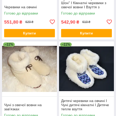
Шон" I Кімнатні черевики з
Черевики на овчині
овечої вовни I Взуття з
овчини
Готово до відправки
Готово до відправки
551,80
542,90
₴
₴
620 ₴
610 ₴
Купити
Купити
–11%
–11%
Дитячі черевики на овчині I
Чуні з овечої вовни на
Чуні дитячі кімнатні I Дитяче
зав'язках
тепле взуття
Готово до відправки
Готово до відправки